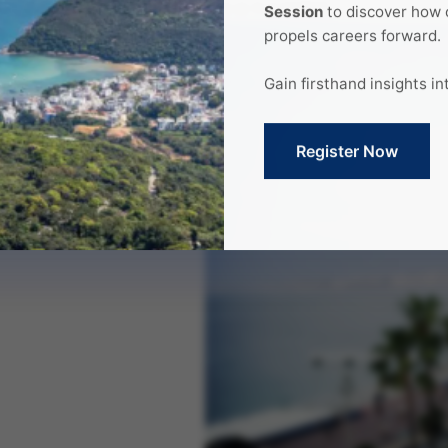
拓展，对于Jacky而言都是一次全方位的挑战。
Session
to discover how 
propels careers forward.
Gain firsthand insights in
network, and vibrant co
MBA experience. Reserve 
Register Now
session today.
Sign Up Now