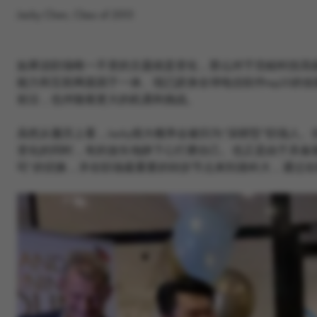
Jacky Chen, Class of 2015
如果说职场唯一不变的主题就是变化，那么对于浩鲸科技高级副总
能力和互联网基因于一体、现已跻身全球电信软件top20
前沿，也伴随着更大的机遇和挑战。
虽然从履历上看，Jacky很大概率会被归为“深耕型”职场
变化的同时，有的放矢地静下心打磨自己。也正是由于具备随时
司”的切换，并在职场最重要的转折节点来到港科大，通过在