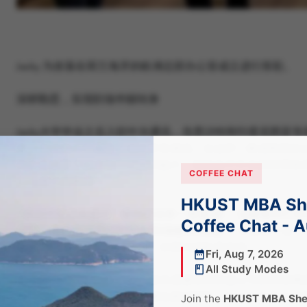
Jacky 为坐落在荷兰海牙的欧洲总部办公室成立进行剪彩。
深耕勤思，实现职场华丽转身
Jacky大学毕业之后入职中兴通讯，负责沙特和印度尼西
司，产品线几乎覆盖了业内所有领域。在这样一家成熟型的企
的文化背景下解决各种问题的能力；同时由于中兴的管理体
COFFEE CHAT
Jacky更大的格局。
HKUST MBA She
“我在中兴工作期间，接触的业务一直偏‘硬’。但随着对行
Coffee Chat - 
变现，未来也会更容易登上‘职场链’的顶端。”
正是基于这一
重要的选择：来到浩鲸科技，全面转战欧美市场。
Fri, Aug 7, 2026
All Study Modes
进入新的工作岗位后，Jacky首先需要应对的是公司的互
化。无论是从之前的偏重于通信基础网络，到企业信息化与
Join the
HKUST MBA Shen