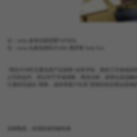
左：Jacky 参加法国尼斯TMF论坛
右：Jacky 在参加港科大MBA 俄罗斯 Study Tour
“我在中兴时主要负责产品销售+业务开拓，新的工作条线则
公司的运作。所以对于市场洞察，商业分析，财务以及战略执行
己亟待完成从“销售，成本和客户关系”思维到综合商业思维
深耕勤思，实现职场华丽转身