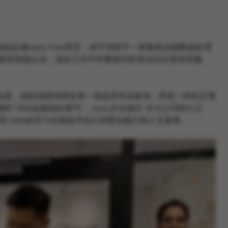
裁Jacky Chen而言，由于供职于一家集电信级数据处理
的创新型智能企业，他在工作中所要面对的变化往往更加高频、
人。但是，他的深耕却绝非单一地追求专业纵深，而是一种在正视
“冲出起跑线的勇气”，Jacky才会做出“从大公司到小公
职 MBA的学习全面提升自己的商业能力和人文素养。