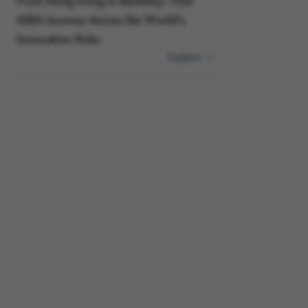
From Hong Kong to Berkeley: One
MBA Journey Across the World's
Innovation Hubs
Explore →