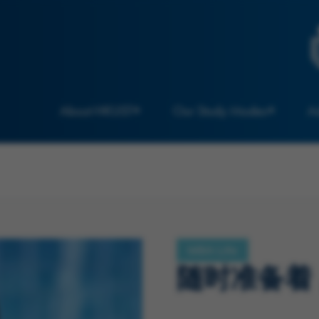
About HKUST
Our Study Modes
A
MBA Life
随时准备着