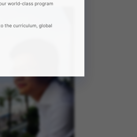
our world-class program
to the curriculum, global
mmunity that define the HKUST
your spot for this exclusive