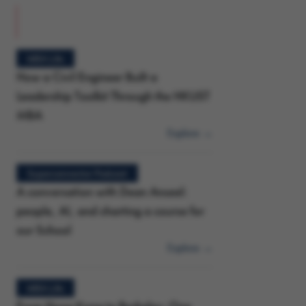
MBA Life
How a Civil Engineer Built a
Leadership Toolkit Through the HKUST
MBA
Explore →
Superconnector Podcast
A conversation with Dean Anseel:
people, AI, and charting a course for
our School
Explore →
MBA Life