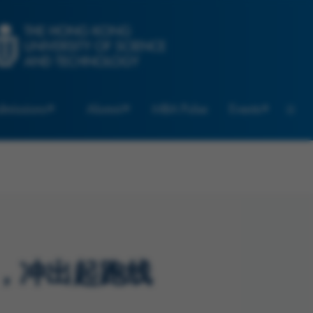
dmissions
Alumni
MBA Pulse
Events
，冲出起跑线